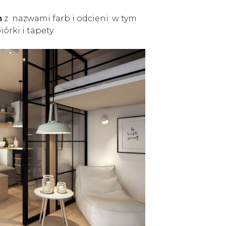
n
z nazwami farb i odcieni: w tym
órki i tapety