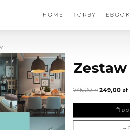
HOME
TORBY
EBOOK
ów
Zestaw
Pierwotna
745,00
zł
249,00
zł
cena
wynosiła:
DO
745,00 zł.
2