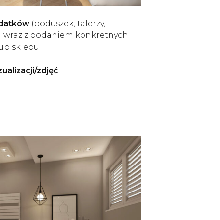
odatków
(poduszek, talerzy,
p.) wraz z podaniem konkretnych
lub sklepu
ualizacji/zdjęć