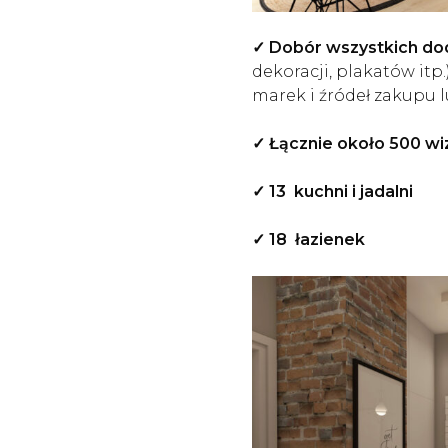
✓
Dobór wszystkich d
dekoracji, plakatów it
marek i źródeł zakupu 
✓ Łącznie około 500 wiz
✓ 13 kuchni i jadalni
✓ 18 łazienek