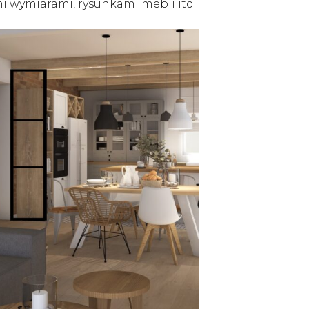
 wymiarami, rysunkami mebli itd.