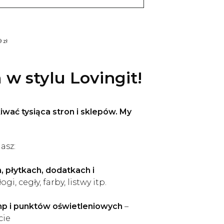
 zł
w stylu Lovingit!
iwać tysiąca stron i sklepów. My
asz:
, płytkach, dodatkach i
ogi, cegły, farby, listwy itp.
mp i punktów oświetleniowych
–
cie