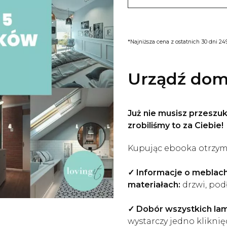
*Najniższa cena z ostatnich 30 dni 249
Urządź dom 
Już nie musisz przeszuk
zrobiliśmy to za Ciebie!
Kupując ebooka otrzym
✓ Informacje o meblach
materiałach:
drzwi, podł
✓
Dobór wszystkich la
wystarczy jedno kliknię