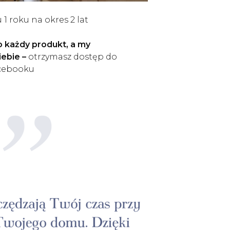
 1 roku na okres 2 lat
 każdy produkt, a my
iebie –
otrzymasz dostęp do
acebooku