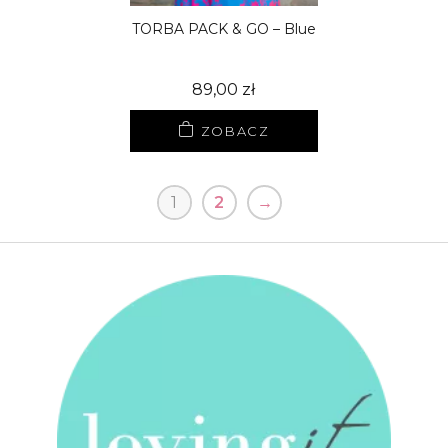
TORBA PACK & GO – Blue
89,00
zł
ZOBACZ
1
2
→