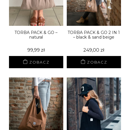
TORBA PACK & GO –
TORBA PACK & GO 2 IN 1
natural
– black & sand beige
99,99
zł
249,00
zł
ZOBACZ
ZOBACZ